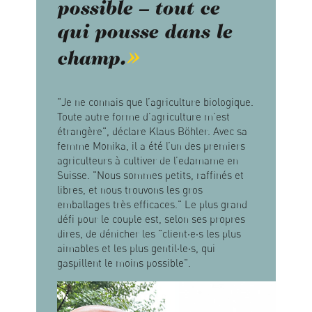
possible – tout ce
qui pousse dans le
champ.
"Je ne connais que l’agriculture biologique.
Toute autre forme d’agriculture m’est
étrangère", déclare Klaus Böhler. Avec sa
femme Monika, il a été l’un des premiers
agriculteurs à cultiver de l’edamame en
Suisse. "Nous sommes petits, raffinés et
libres, et nous trouvons les gros
emballages très efficaces." Le plus grand
défi pour le couple est, selon ses propres
dires, de dénicher les "client·e·s les plus
aimables et les plus gentil·le·s, qui
gaspillent le moins possible".