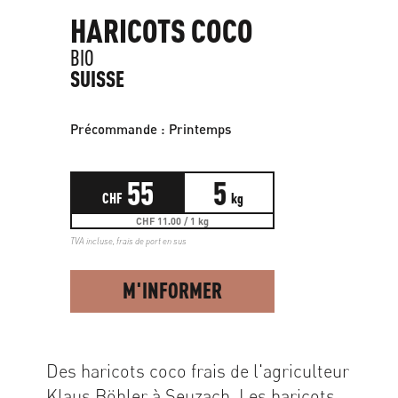
HARICOTS COCO
BIO
SUISSE
Précommande : Printemps
55
5
CHF
kg
CHF 11.00 / 1 kg
TVA incluse,
frais de port en sus
M'INFORMER
Des haricots coco frais de l'agriculteur
Klaus Böhler à Seuzach. Les haricots