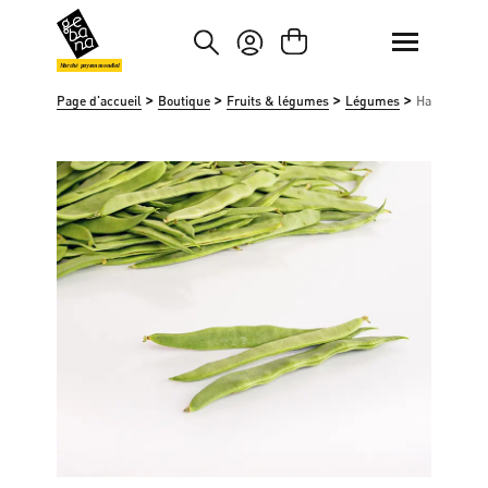
asser au contenu principal
Passer à la recherche
Marché paysan mondial
>
>
>
>
Page d'accueil
Boutique
Fruits & légumes
Légumes
Haricots coc
Ignorer la galerie d'images