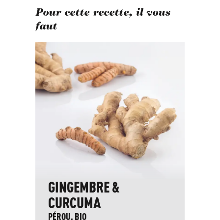
Pour cette recette, il vous
faut
GINGEMBRE &
S
CURCUMA
B
PÉROU, BIO
PA