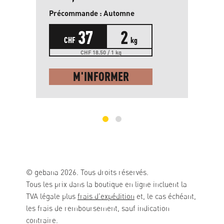
Précommande : Automne
1 k
37
2
CHF
kg
CHF 18.50 / 1 kg
M'INFORMER
© gebana 2026. Tous droits réservés.
Tous les prix dans la boutique en ligne incluent la
TVA légale plus
frais d'expédition
et, le cas échéant,
les frais de remboursement, sauf indication
contraire.