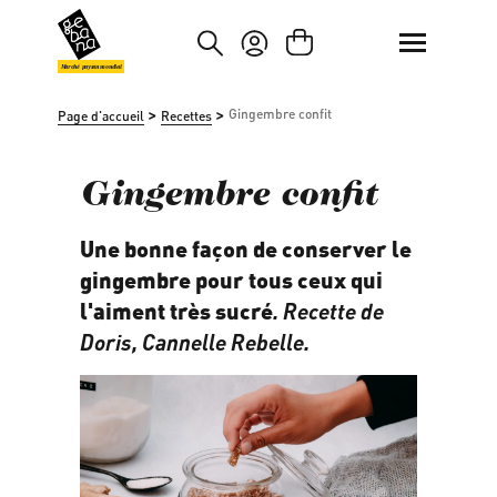
asser au contenu principal
Passer à la recherche
Marché paysan mondial
>
>
Gingembre confit
Page d'accueil
Recettes
Gingembre confit
Une bonne façon de conserver le
gingembre pour tous ceux qui
l'aiment très sucré
.
Recette de
Doris,
Cannelle Rebelle
.