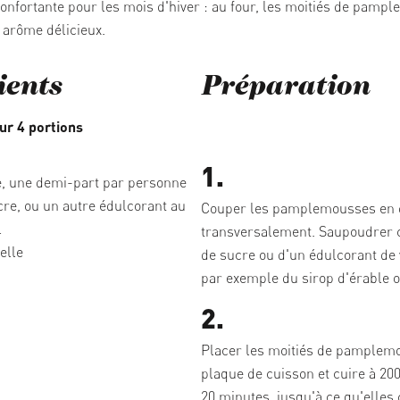
onfortante pour les mois d'hiver : au four, les moitiés de pamp
 arôme délicieux.
ients
Préparation
ur 4 portions
1.
 une demi-part par personne
re, ou un autre édulcorant au
Couper les pamplemousses en 
l
transversalement. Saupoudrer 
elle
de sucre ou d'un édulcorant de 
par exemple du sirop d'érable o
2.
Placer les moitiés de pamplem
plaque de cuisson et cuire à 20
20 minutes, jusqu'à ce qu'elle