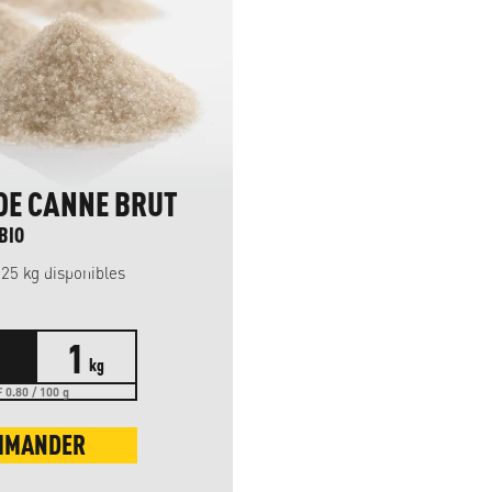
DE CANNE BRUT
BIO
t 25 kg disponibles
1
kg
 0.80 / 100 g
MMANDER