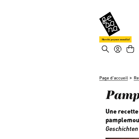
asser au contenu principal
Passer à la recherche
Marché paysan mondial
>
Page d'accueil
Re
Pamp
Une recette 
pamplemous
Geschichten