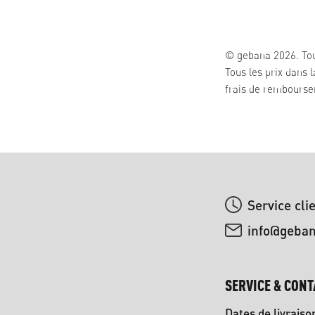
© gebana 2026. Tou
Tous les prix dans 
frais de remboursem
Service cli
info@geba
SERVICE & CONT
Dates de livraiso