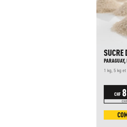
SUCRE 
PARAGUAY, 
1 kg, 5 kg e
8
CHF
CHF
CO