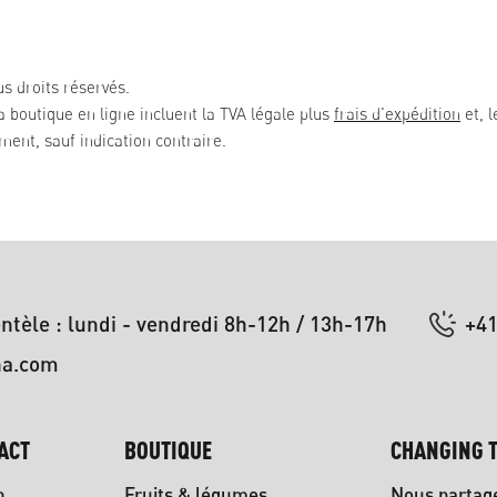
s droits réservés.
la boutique en ligne incluent la TVA légale plus
frais d'expédition
et, l
ent, sauf indication contraire.
entèle : lundi - vendredi 8h-12h / 13h-17h
+41
na.com
ACT
BOUTIQUE
CHANGING T
n
Fruits & légumes
Nous partag