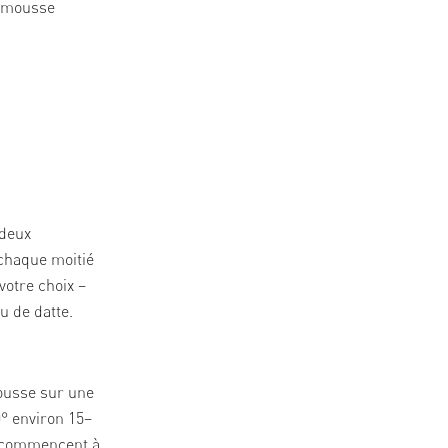
lemousse
deux
chaque moitié
votre choix –
u de datte.
ousse sur une
0° environ 15–
s commencent à