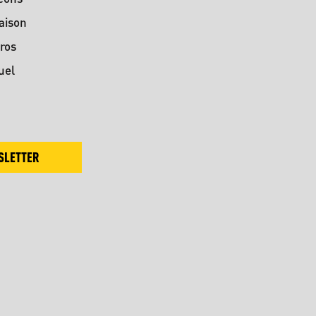
aison
ros
uel
SLETTER