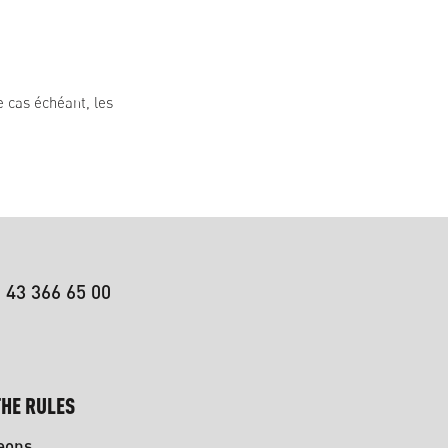
e cas échéant, les
 43 366 65 00
HE RULES
eons