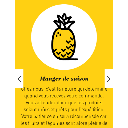
Manger de saison
ands
Chez nous, c'est la nature qui détermine
Nou
quand vous recevez votre commande.
not
nous
Vous attendez donc que les produits
en
el.
soient mûrs et prêts pour l’expédition.
rer
Votre patience en sera récompensée car
part
des
les fruits et légumes sont alors pleins de
n