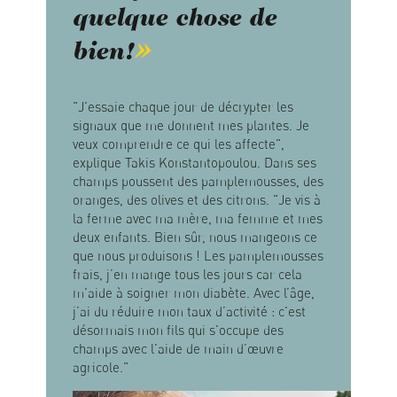
quelque chose de
bien!
"J'essaie chaque jour de décrypter les
signaux que me donnent mes plantes. Je
veux comprendre ce qui les affecte",
explique Takis Konstantopoulou. Dans ses
champs poussent des pamplemousses, des
oranges, des olives et des citrons. "Je vis à
la ferme avec ma mère, ma femme et mes
deux enfants. Bien sûr, nous mangeons ce
que nous produisons ! Les pamplemousses
frais, j’en mange tous les jours car cela
m'aide à soigner mon diabète. Avec l’âge,
j’ai du réduire mon taux d’activité : c'est
désormais mon fils qui s'occupe des
champs avec l'aide de main d’œuvre
agricole."