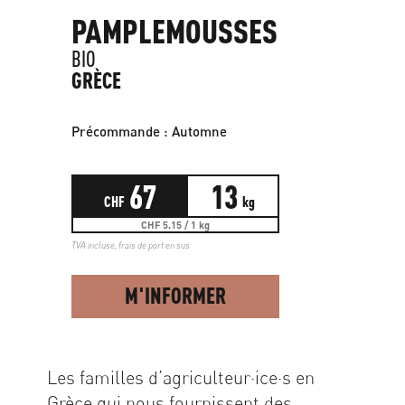
PAMPLEMOUSSES
BIO
GRÈCE
Précommande : Automne
67
13
CHF
kg
CHF 5.15 / 1 kg
TVA incluse,
frais de port en sus
M'INFORMER
Les familles d’agriculteur·ice·s en
Grèce qui nous fournissent des