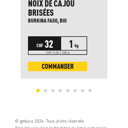
NOIX DE CAJOU
H
BRISÉES
V
BURKINA FASO, BIO
GR
Goû
32
1
CHF
kg
CHF 3.20 / 100 g
COMMANDER
© gebana 2026. Tous droits réservés.
Tous les prix dans la boutique en ligne incluent la