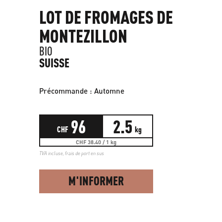
LOT DE FROMAGES DE
MONTEZILLON
BIO
SUISSE
Précommande : Automne
96
2.5
CHF
kg
CHF 38.40 / 1 kg
TVA incluse,
frais de port en sus
M'INFORMER