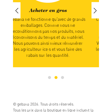
Manger de saison
rands
Chez nous, c'est la nature qui détermine
Nou
quand vous recevez votre commande.
no
 nous
Vous attendez donc que les produits
e
iel.
soient mûrs et prêts pour l’expédition.
érer
Votre patience en sera récompensée car
par
 des
les fruits et légumes sont alors pleins de
saveurs.
© gebana 2026. Tous droits réservés.
Tous les prix dans la boutique en ligne incluent la