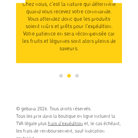
ands
Chez nous, c'est la nature qui détermine
Nou
quand vous recevez votre commande.
not
nous
Vous attendez donc que les produits
en
el.
soient mûrs et prêts pour l’expédition.
rer
Votre patience en sera récompensée car
part
des
les fruits et légumes sont alors pleins de
n
saveurs.
© gebana 2026. Tous droits réservés.
Tous les prix dans la boutique en ligne incluent la
TVA légale plus
frais d'expédition
et, le cas échéant,
les frais de remboursement, sauf indication