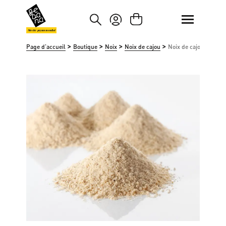
asser au contenu principal
Passer à la recherche
Marché paysan mondial
>
>
>
>
Page d'accueil
Boutique
Noix
Noix de cajou
Noix de cajou moulu
Ignorer la galerie d'images