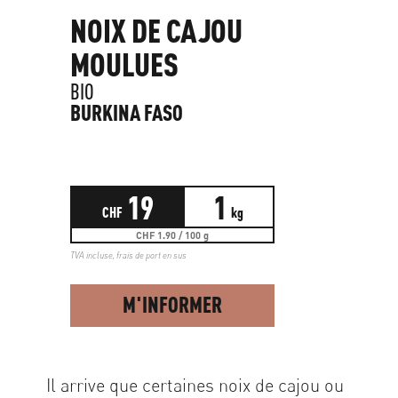
NOIX DE CAJOU
MOULUES
BIO
BURKINA FASO
19
1
CHF
kg
CHF 1.90 / 100 g
TVA incluse,
frais de port en sus
M'INFORMER
Il arrive que certaines noix de cajou ou