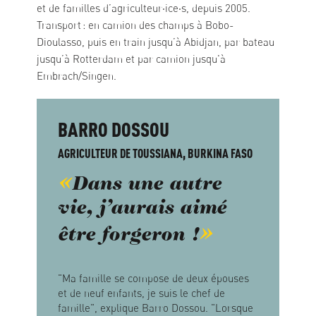
et de familles d’agriculteur·ice·s, depuis 2005.
Transport : en camion des champs à Bobo-
Dioulasso, puis en train jusqu’à Abidjan, par bateau
jusqu’à Rotterdam et par camion jusqu'à
Embrach/Singen.
BARRO DOSSOU
AGRICULTEUR DE TOUSSIANA, BURKINA FASO
Dans une autre
vie, j’aurais aimé
être forgeron !
"Ma famille se compose de deux épouses
et de neuf enfants, je suis le chef de
famille", explique Barro Dossou. "Lorsque