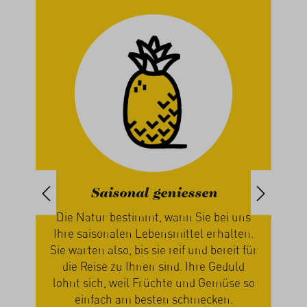
Saisonal geniessen
iert
Die Natur bestimmt, wann Sie bei uns
paren
Ihre saisonalen Lebensmittel erhalten.
ch
Sie warten also, bis sie reif und bereit für
n
die Reise zu Ihnen sind. Ihre Geduld
zus
n
lohnt sich, weil Früchte und Gemüse so
Ge
einfach am besten schmecken.
mi