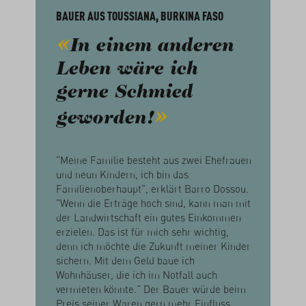
BAUER AUS TOUSSIANA, BURKINA FASO
In einem anderen
Leben wäre ich
gerne Schmied
geworden!
"Meine Familie besteht aus zwei Ehefrauen
und neun Kindern, ich bin das
Familienoberhaupt", erklärt Barro Dossou.
"Wenn die Erträge hoch sind, kann man mit
der Landwirtschaft ein gutes Einkommen
erzielen. Das ist für mich sehr wichtig,
denn ich möchte die Zukunft meiner Kinder
sichern. Mit dem Geld baue ich
Wohnhäuser, die ich im Notfall auch
vermieten könnte." Der Bauer würde beim
Preis seiner Waren gern mehr Einfluss