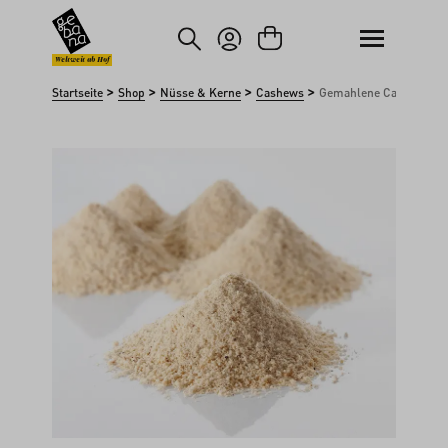
um Hauptinhalt springen
Zur Suche springen
Weltweit ab Hof
>
>
>
>
Startseite
Shop
Nüsse & Kerne
Cashews
Gemahlene Cashews
Bildergalerie überspringen