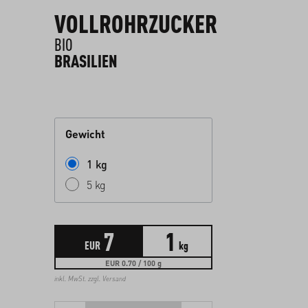
VOLLROHRZUCKER
BIO
BRASILIEN
Gewicht
1 kg
5 kg
7
1
EUR
kg
EUR 0.70 / 100 g
inkl. MwSt. zzgl.
Versand