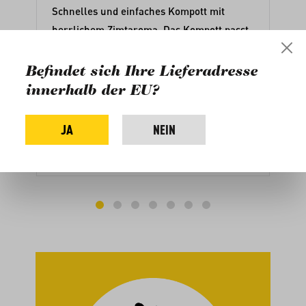
Schnelles und einfaches Kompott mit
herrlichem Zimtaroma. Das Kompott passt
gut zu einem cremigen Porridge oder als
leckeres Topping für Kuchen.
Rezept von
Befindet sich Ihre Lieferadresse
Corinna Frei,
Schüsselglück
innerhalb der EU?
JA
NEIN