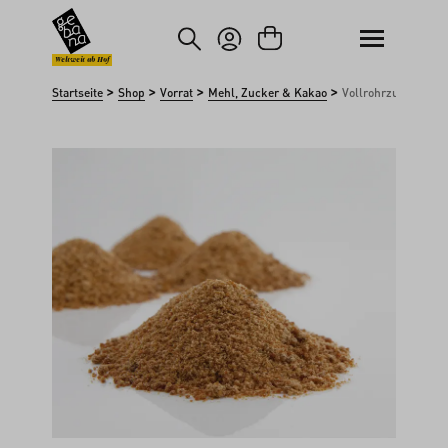
um Hauptinhalt springen
Zur Suche springen
Weltweit ab Hof
>
>
>
>
Startseite
Shop
Vorrat
Mehl, Zucker & Kakao
Vollrohrzucker
Bildergalerie überspringen