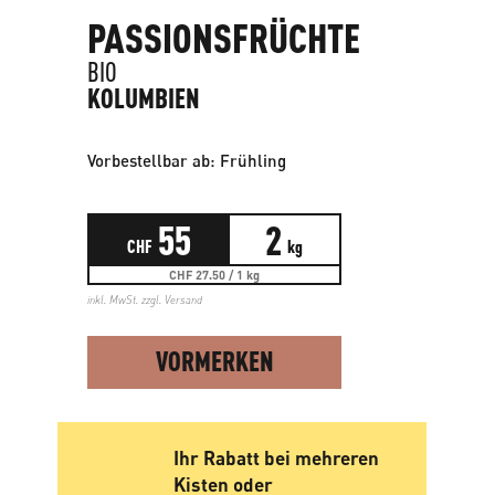
PASSIONSFRÜCHTE
BIO
KOLUMBIEN
Vorbestellbar ab: Frühling
55
2
CHF
kg
CHF 27.50 / 1 kg
inkl. MwSt. zzgl.
Versand
VORMERKEN
Ihr Rabatt bei mehreren
Kisten oder