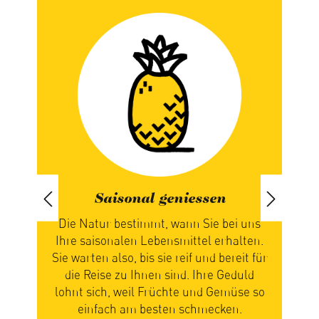
Saisonal geniessen
iert
Die Natur bestimmt, wann Sie bei uns
paren
Ihre saisonalen Lebensmittel erhalten.
ch
Sie warten also, bis sie reif und bereit für
n
die Reise zu Ihnen sind. Ihre Geduld
zus
n
lohnt sich, weil Früchte und Gemüse so
Ge
einfach am besten schmecken.
mi