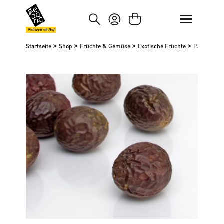
um Hauptinhalt springen
Zur Suche springen
Weltweit ab Hof
>
>
>
>
Startseite
Shop
Früchte & Gemüse
Exotische Früchte
Passionsfr
Bildergalerie überspringen