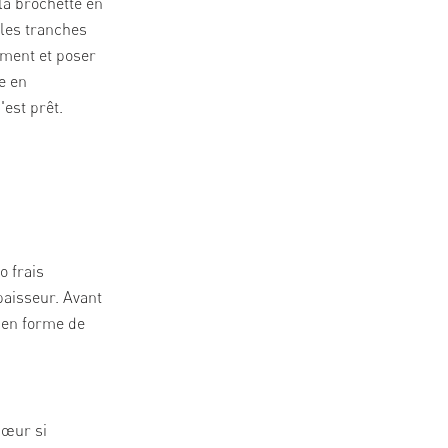
la brochette en
 les tranches
ment et poser
e en
'est prêt.
o frais
paisseur. Avant
 en forme de
cœur si