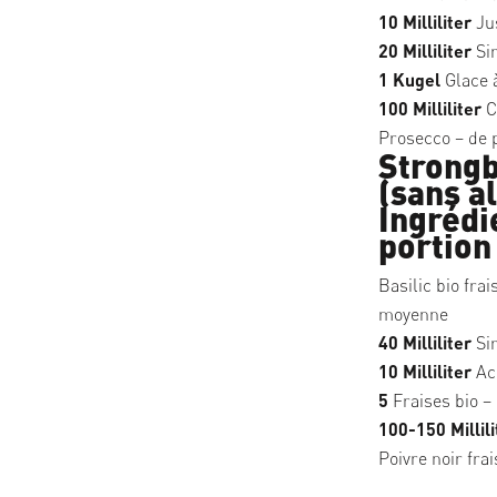
10 Milliliter
Jus
20 Milliliter
Sir
1 Kugel
Glace à
100 Milliliter
C
Prosecco – de p
Strongb
(sans al
Ingrédi
portion
Basilic bio frai
moyenne
40 Milliliter
Sir
10 Milliliter
Ac
5
Fraises bio –
100-150 Millili
Poivre noir fra