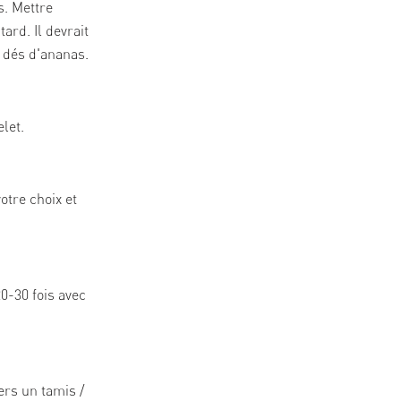
s. Mettre
ard. Il devrait
 dés d'ananas.
let.
votre choix et
0-30 fois avec
vers un tamis /