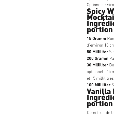
Optionnel : sir
Spicy 
Mocktai
Ingrédi
portion
15 Gramm
Roma
d'environ 10 c
50 Milliliter
Sir
200 Gramm
Pa
30 Milliliter
Boi
optionnel : 15 
et 15 millilitre
100 Milliliter
S
Vanilla 
Ingrédi
portion
Demi fruit de l