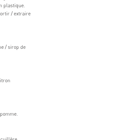
n plastique.
rtir / extraire
ne / sirop de
citron
de pomme.
cuillère.