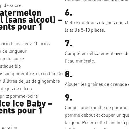
op de sucre
6.
Watermelon
l (sans alcool) –
Mettre quelques glaçons dans l
ents pour 1
la taille 5-10 pièces.
7.
rin frais – env. 10 brins
m de longueur
Compléter délicatement avec d
op de sucre
l'eau minérale.
stèque bio
8.
sson gingembre-citron bio. Ou
millilitres de jus de gingembre
Ajouter les graines de grenade 
s de jus de citron
9.
pritz pomme-poire
Ice Ice Baby –
ents pour 1
Couper une tranche de pomme. 
pomme debout et couper un qua
largeur. Poser cette tranche à p
a passion