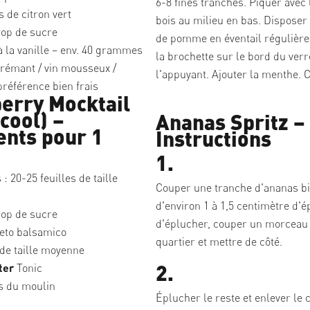
6-8 fines tranches. Piquer avec 
 de citron vert
bois au milieu en bas. Disposer
op de sucre
de pomme en éventail régulière
 la vanille – env. 40 grammes
la brochette sur le bord du verr
rémant / vin mousseux /
l'appuyant. Ajouter la menthe. C
référence bien frais
erry Mocktail
cool) –
Ananas Spritz –
ents pour 1
Instructions
1.
s : 20-25 feuilles de taille
Couper une tranche d'ananas bi
d'environ 1 à 1,5 centimètre d'é
op de sucre
d'éplucher, couper un morceau
eto balsamico
quartier et mettre de côté.
 de taille moyenne
2.
ter
Tonic
is du moulin
Éplucher le reste et enlever le 