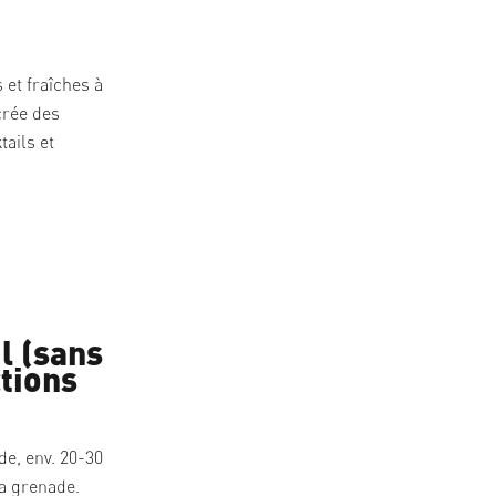
 et fraîches à
crée des
tails et
l (sans
ctions
de, env. 20-30
la grenade.