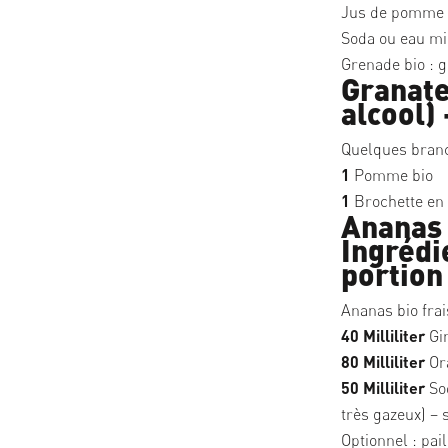
Jus de pomme bi
Soda ou eau mi
Grenade bio : 
Granate
alcool)
Quelques branc
1
Pomme bio
1
Brochette en 
Ananas 
Ingrédi
portion
Ananas bio fra
40 Milliliter
Gin
80 Milliliter
Ora
50 Milliliter
Sod
très gazeux) – s
Optionnel : pai