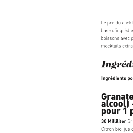
05/03/2026
Le pro du cockt
base d'ingrédie
boissons avec p
mocktails extra
Ingréd
Ingrédients po
Granate
alcool)
pour 1 
30 Milliliter
Gre
Citron bio, jus 