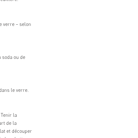
e verre – selon
u soda ou de
dans le verre.
Tenir la
rt de la
lat et découper