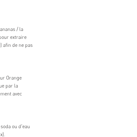
ananas / la
pour extraire
r) afin de ne pas
bur Orange
ue par la
tement avec
e soda ou d'eau
x).