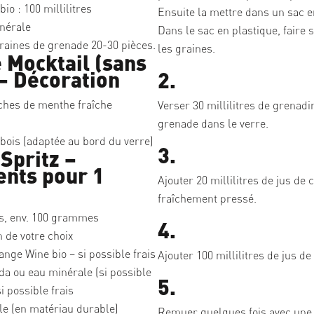
o : 100 millilitres
Ensuite la mettre dans un sac e
nérale
Dans le sac en plastique, faire so
graines de grenade 20-30 pièces.
les graines.
 Mocktail (sans
 – Décoration
2.
hes de menthe fraîche
Verser 30 millilitres de grenadi
grenade dans le verre.
bois (adaptée au bord du verre)
3.
Spritz –
ents pour 1
Ajouter 20 millilitres de jus de 
fraîchement pressé.
is, env. 100 grammes
4.
 de votre choix
nge Wine bio – si possible frais
Ajouter 100 millilitres de jus 
a ou eau minérale (si possible
5.
i possible frais
lle (en matériau durable)
Remuer quelques fois avec une 