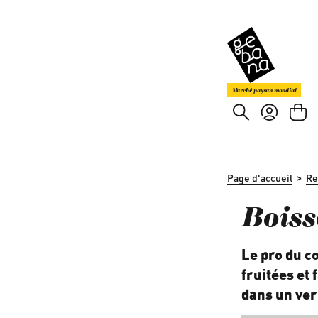
asser au contenu principal
Passer à la recherche
Marché paysan mondial
>
Page d'accueil
Re
Boiss
Le pro du c
fruitées et
dans un ver