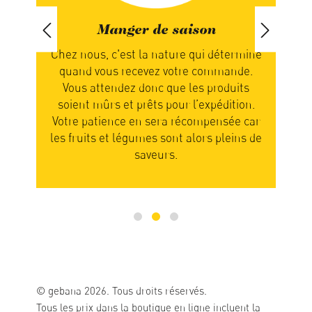
Manger de saison
ands
Chez nous, c'est la nature qui détermine
Nou
quand vous recevez votre commande.
not
nous
Vous attendez donc que les produits
en
el.
soient mûrs et prêts pour l’expédition.
rer
Votre patience en sera récompensée car
part
des
les fruits et légumes sont alors pleins de
n
saveurs.
© gebana 2026. Tous droits réservés.
Tous les prix dans la boutique en ligne incluent la