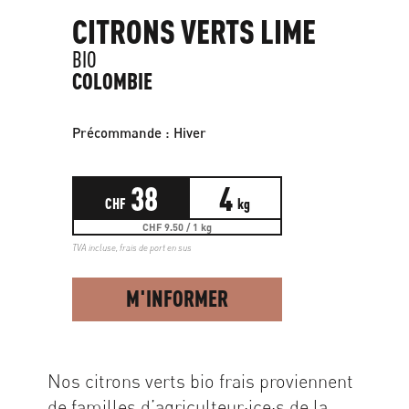
CITRONS VERTS LIME
BIO
COLOMBIE
Précommande : Hiver
38
4
CHF
kg
CHF 9.50 / 1 kg
TVA incluse,
frais de port en sus
M'INFORMER
Nos citrons verts bio frais proviennent
de familles d’agriculteur·ice·s de la