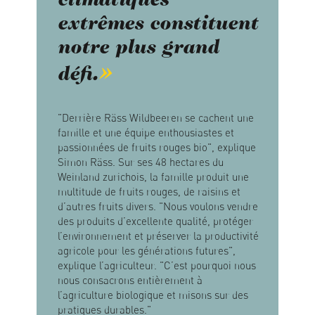
climatiques
extrêmes constituent
notre plus grand
défi.
"Derrière Räss Wildbeeren se cachent une
famille et une équipe enthousiastes et
passionnées de fruits rouges bio", explique
Simon Räss. Sur ses 48 hectares du
Weinland zurichois, la famille produit une
multitude de fruits rouges, de raisins et
d’autres fruits divers. "Nous voulons vendre
des produits d’excellente qualité, protéger
l’environnement et préserver la productivité
agricole pour les générations futures",
explique l’agriculteur. "C’est pourquoi nous
nous consacrons entièrement à
l’agriculture biologique et misons sur des
pratiques durables."