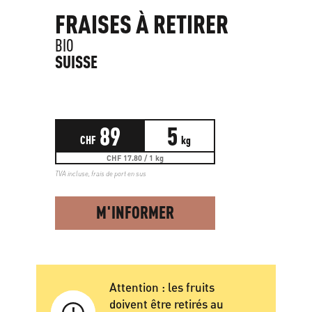
FRAISES À RETIRER
BIO
SUISSE
89
5
CHF
kg
CHF 17.80 / 1 kg
TVA incluse,
frais de port en sus
M'INFORMER
Attention : les fruits
doivent être retirés au