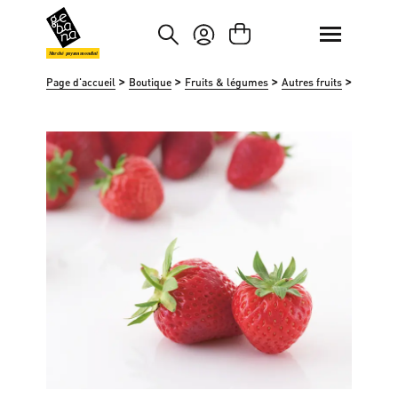
asser au contenu principal
Passer à la recherche
Marché paysan mondial
>
>
>
>
Page d'accueil
Boutique
Fruits & légumes
Autres fruits
Fraises à
Ignorer la galerie d'images