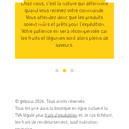
ands
Chez nous, c'est la nature qui détermine
Nou
quand vous recevez votre commande.
not
nous
Vous attendez donc que les produits
en
el.
soient mûrs et prêts pour l’expédition.
rer
Votre patience en sera récompensée car
part
des
les fruits et légumes sont alors pleins de
n
saveurs.
© gebana 2026. Tous droits réservés.
Tous les prix dans la boutique en ligne incluent la
TVA légale plus
frais d'expédition
et, le cas échéant,
les frais de remboursement, sauf indication
contraire.