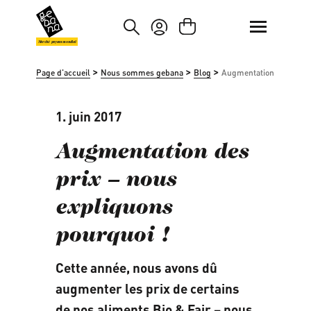
asser au contenu principal
Passer à la recherche
Marché paysan mondial
>
>
>
Page d'accueil
Nous sommes gebana
Blog
Augmentation des prix –
1. juin 2017
Augmentation des
prix – nous
expliquons
pourquoi !
Cette année, nous avons dû
augmenter les prix de certains
de nos aliments Bio & Fair – nous