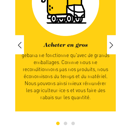
gros
Manger de saison
avec de grands
Chez nous, c'est la nature qui détermi
 nous ne
quand vous recevez votre commande.
produits, nous
Vous attendez donc que les produits
 du matériel.
soient mûrs et prêts pour l’expédition.
eux rémunérer
Votre patience en sera récompensée ca
vous faire des
les fruits et légumes sont alors pleins 
antité.
saveurs.