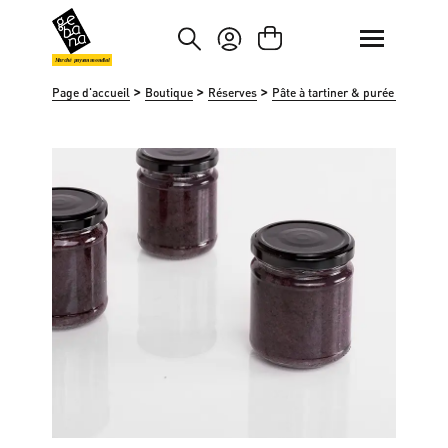
asser au contenu principal
Passer à la recherche
Marché paysan mondial
>
>
>
>
Page d'accueil
Boutique
Réserves
Pâte à tartiner & purée de noix
Ignorer la galerie d'images