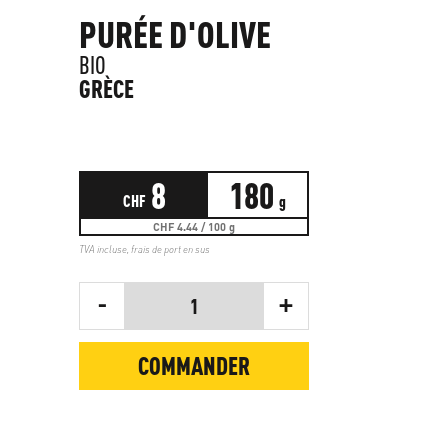
PURÉE D'OLIVE
BIO
GRÈCE
8
180
CHF
g
CHF 4.44 / 100 g
TVA incluse,
frais de port en sus
-
+
1
COMMANDER