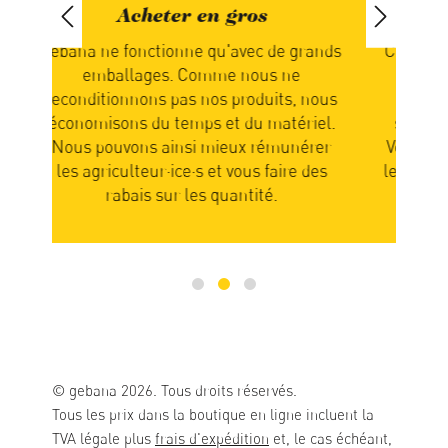
Manger de saison
rands
Chez nous, c'est la nature qui détermine
Nou
quand vous recevez votre commande.
no
 nous
Vous attendez donc que les produits
e
iel.
soient mûrs et prêts pour l’expédition.
érer
Votre patience en sera récompensée car
par
 des
les fruits et légumes sont alors pleins de
saveurs.
© gebana 2026. Tous droits réservés.
Tous les prix dans la boutique en ligne incluent la
TVA légale plus
frais d'expédition
et, le cas échéant,