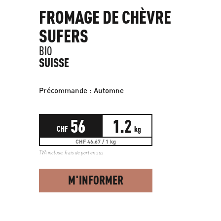
FROMAGE DE CHÈVRE
SUFERS
BIO
SUISSE
Précommande : Automne
56
1.2
CHF
kg
CHF 46.67 / 1 kg
TVA incluse,
frais de port en sus
M'INFORMER