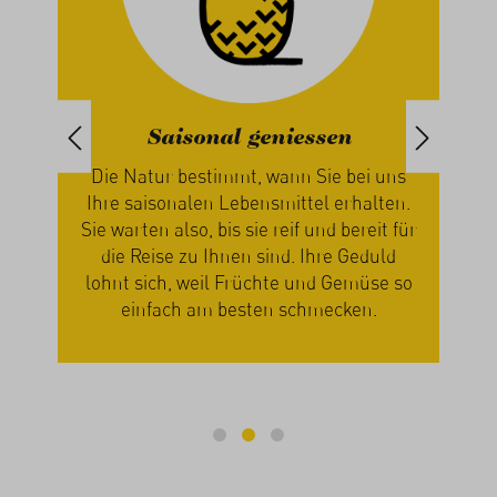
Saisonal geniessen
iert
Die Natur bestimmt, wann Sie bei uns
paren
Ihre saisonalen Lebensmittel erhalten.
ch
Sie warten also, bis sie reif und bereit für
n
die Reise zu Ihnen sind. Ihre Geduld
zus
n
lohnt sich, weil Früchte und Gemüse so
Ge
einfach am besten schmecken.
mi