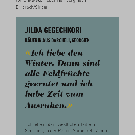
Embrach/Singen.
JILDA GEGECHKORI
BÄUERIN AUS DARCHELI, GEORGIEN
Ich liebe den
Winter. Dann sind
alle Feldfrüchte
geerntet und ich
habe Zeit zum
Ausruhen.
"Ich lebe in dem westlichen Teil von
Georgien, in der Region Samegrelo Zemo-