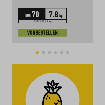
70
7.8
EUR
kg
EUR 8.97 / 1 kg
VORBESTELLEN