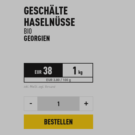
GESCHÄLTE
HASELNÜSSE
BIO
GEORGIEN
38
1
EUR
kg
EUR 3.80 / 100 g
inkl. MwSt. zzgl.
Versand
-
+
1
BESTELLEN