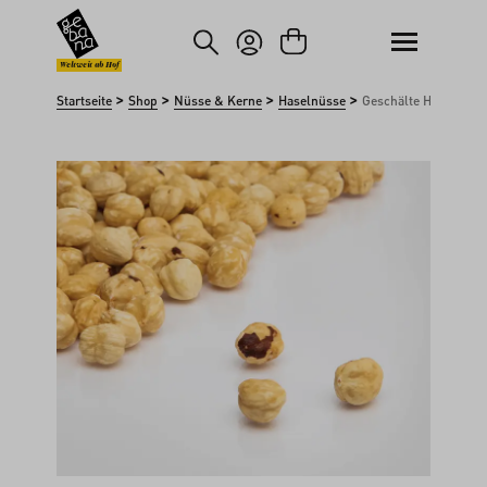
um Hauptinhalt springen
Zur Suche springen
Weltweit ab Hof
>
>
>
>
Startseite
Shop
Nüsse & Kerne
Haselnüsse
Geschälte Haselnüss
Bildergalerie überspringen