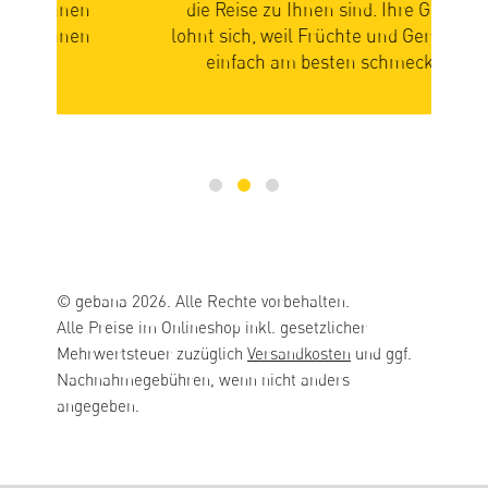
n
die Reise zu Ihnen sind. Ihre Geduld
zus
n
lohnt sich, weil Früchte und Gemüse so
Ge
einfach am besten schmecken.
mi
© gebana 2026. Alle Rechte vorbehalten.
Alle Preise im Onlineshop inkl. gesetzlicher
Mehrwertsteuer zuzüglich
Versandkosten
und ggf.
Nachnahmegebühren, wenn nicht anders
angegeben.