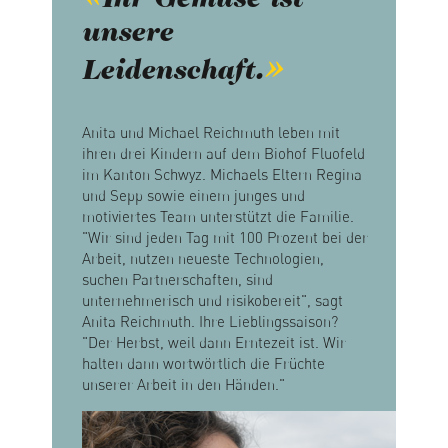
Ihr Gemüse ist
unsere
Leidenschaft.
Anita und Michael Reichmuth leben mit
ihren drei Kindern auf dem Biohof Fluofeld
im Kanton Schwyz. Michaels Eltern Regina
und Sepp sowie einem junges und
motiviertes Team unterstützt die Familie.
"Wir sind jeden Tag mit 100 Prozent bei der
Arbeit, nutzen neueste Technologien,
suchen Partnerschaften, sind
unternehmerisch und risikobereit", sagt
Anita Reichmuth. Ihre Lieblingssaison?
"Der Herbst, weil dann Erntezeit ist. Wir
halten dann wortwörtlich die Früchte
unserer Arbeit in den Händen."