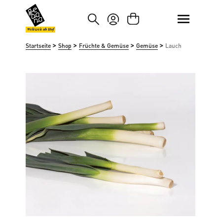
um Hauptinhalt springen
Zur Suche springen
Weltweit ab Hof
>
>
>
>
Startseite
Shop
Früchte & Gemüse
Gemüse
Lauch
Bildergalerie überspringen