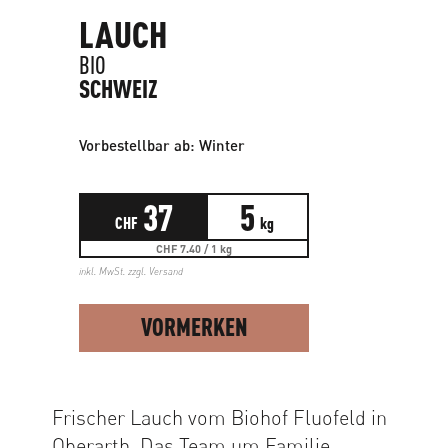
LAUCH
BIO
SCHWEIZ
Vorbestellbar ab: Winter
37
5
CHF
kg
CHF 7.40 / 1 kg
inkl. MwSt. zzgl.
Versand
VORMERKEN
Frischer Lauch vom Biohof Fluofeld in
Oberarth. Das Team um Familie