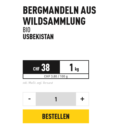
BERGMANDELN AUS
WILDSAMMLUNG
BIO
USBEKISTAN
38
1
CHF
kg
CHF 3.80 / 100 g
inkl. MwSt. zzgl.
Versand
-
+
1
BESTELLEN