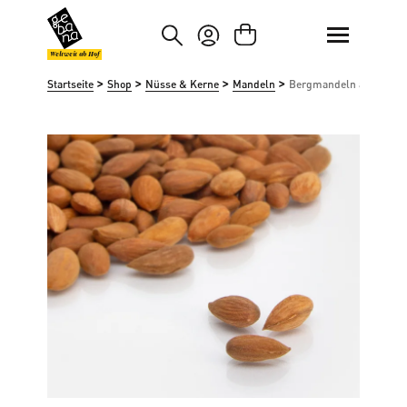
um Hauptinhalt springen
Zur Suche springen
Weltweit ab Hof
>
>
>
>
Startseite
Shop
Nüsse & Kerne
Mandeln
Bergmandeln aus Wild
Bildergalerie überspringen