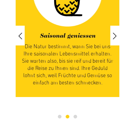
Saisonal geniessen
iert
Die Natur bestimmt, wann Sie bei uns
paren
Ihre saisonalen Lebensmittel erhalten.
ch
Sie warten also, bis sie reif und bereit für
n
die Reise zu Ihnen sind. Ihre Geduld
zus
n
lohnt sich, weil Früchte und Gemüse so
Ge
einfach am besten schmecken.
mi