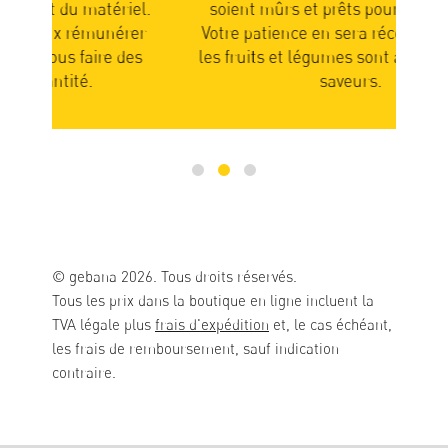
el.
soient mûrs et prêts pour l’expédition.
rer
Votre patience en sera récompensée car
part
des
les fruits et légumes sont alors pleins de
n
saveurs.
© gebana 2026. Tous droits réservés.
Tous les prix dans la boutique en ligne incluent la
TVA légale plus
frais d'expédition
et, le cas échéant,
les frais de remboursement, sauf indication
contraire.