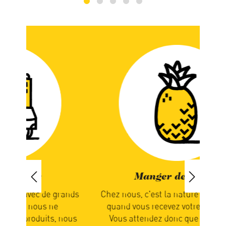
Manger de saison
ands
Chez nous, c'est la nature qui détermine
Nou
quand vous recevez votre commande.
not
nous
Vous attendez donc que les produits
en