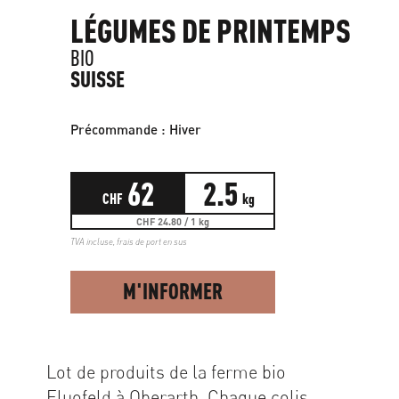
LÉGUMES DE PRINTEMPS
BIO
SUISSE
Précommande : Hiver
62
2.5
CHF
kg
CHF 24.80 / 1 kg
TVA incluse,
frais de port en sus
M'INFORMER
Lot de produits de la ferme bio
Fluofeld à Oberarth. Chaque colis