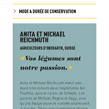
MODE & DURÉE DE CONSERVATION
ANITA ET MICHAEL
REICHMUTH
AGRICULTEURS D'OBERARTH, SUISSE
Vos légumes sont
notre passion.
Anita et Michael Reichmuth vivent avec
leurs trois enfants dans l’exploitation bio
Fluofeld, dans le canton de Schwytz. Les
parents de Michael, Regina et Sepp, ainsi
qu’une équipe jeune et motivée soutiennent
la famille. ”Nous nous investissons chaque