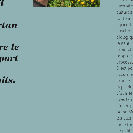
l
diversité
cultures
tout en 
rtan
agricult
strictem
biologiq
le seul 
re le
producti
rapproc
port
processu
C’est po
accordon
its.
grande 
la produ
d’alimen
avec le 
d’énergi
Selon Ma
les plus
de cette
l’équilib