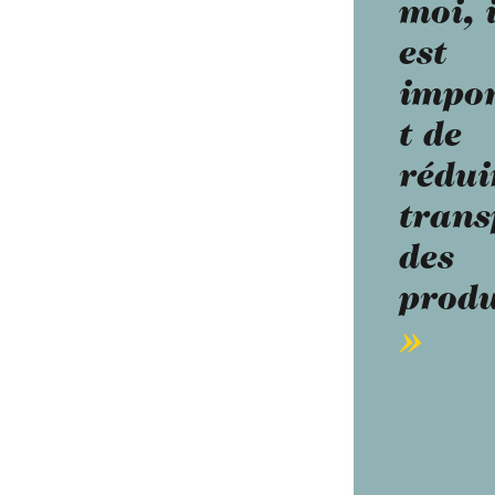
moi, i
est
impo
t de
rédui
trans
des
produ