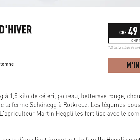
D'HIVER
49
CHF
CHF 1
TVA incluse,
frais de por
M'I
utomne
 à 1,5 kilo de céleri, poireau, betterave rouge, chou
e la ferme Schönegg à Rotkreuz. Les légumes pous
L'agriculteur Martin Heggli les fertilise avec le co
 perte d'un client important, la famille Heggli se re