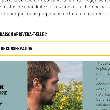
surplus de chou kale sur les bras et recherche act
st pourquoi nous proposons ce lot à un prix réduit.
RAISON ARRIVERA-T-ELLE ?
 DE CONSERVATION
"Nous vo
le plus 
rendemen
minimum
déclare 
 DE
de l’expl
ISSE
naturell
Sa famil
r
collabor
misent d