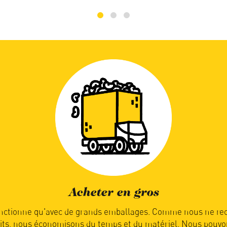
Manger de saison
c'est la nature qui détermine quand vous recevez votre co
 que les produits soient mûrs et prêts pour l’expédition. Vot