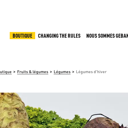
BOUTIQUE
CHANGING THE RULES
NOUS SOMMES GEBA
>
>
>
utique
Fruits & légumes
Légumes
Légumes d'hiver
 d'images