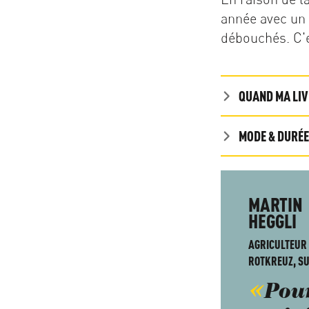
année avec un 
débouchés. C'e
QUAND MA LIV
MODE & DURÉE
MARTIN
HEGGLI
AGRICULTEUR
ROTKREUZ, SU
Pou