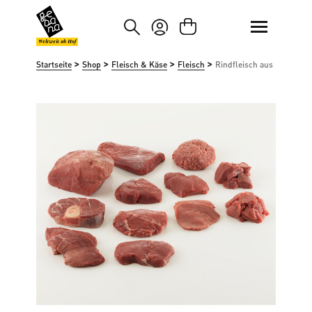
um Hauptinhalt springen
Zur Suche springen
Weltweit ab Hof
>
>
>
>
Startseite
Shop
Fleisch & Käse
Fleisch
Rindfleisch aus Lenzburg
Bildergalerie überspringen