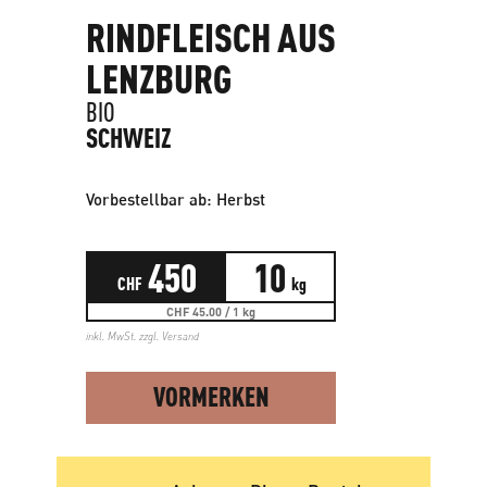
RINDFLEISCH AUS
LENZBURG
BIO
SCHWEIZ
Vorbestellbar ab: Herbst
450
10
CHF
kg
CHF 45.00 / 1 kg
inkl. MwSt. zzgl.
Versand
VORMERKEN