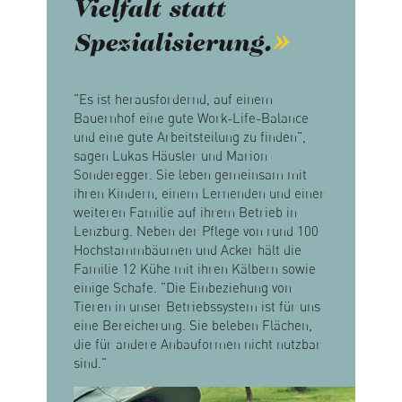
Vielfalt statt
Spezialisierung.
"Es ist herausfordernd, auf einem
Bauernhof eine gute Work-Life-Balance
und eine gute Arbeitsteilung zu finden",
sagen Lukas Häusler und Marion
Sonderegger. Sie leben gemeinsam mit
ihren Kindern, einem Lernenden und einer
weiteren Familie auf ihrem Betrieb in
Lenzburg. Neben der Pflege von rund 100
Hochstammbäumen und Acker hält die
Familie 12 Kühe mit ihren Kälbern sowie
einige Schafe. "Die Einbeziehung von
Tieren in unser Betriebssystem ist für uns
eine Bereicherung. Sie beleben Flächen,
die für andere Anbauformen nicht nutzbar
sind."