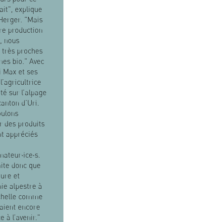
ait", explique
Herger. "Mais
re production
, nous
très proches
es bio." Avec
 Max et ses
l’agricultrice
été sur l’alpage
canton d’Uri.
oulons
r des produits
nt appréciés
ateur·ice·s.
ite donc que
ture et
ie alpestre à
échelle comme
 aient encore
e à l’avenir."