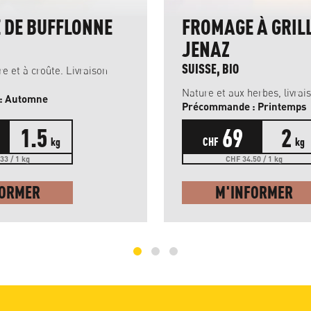
 DE BUFFLONNE
FROMAGE À GRIL
JENAZ
SUISSE, BIO
e et à croûte. Livraison
Nature et aux herbes, livrais
Précommande : Automne
Précommande : Printemps
1.5
69
2
kg
CHF
kg
33 / 1 kg
CHF 34.50 / 1 kg
FORMER
M'INFORMER