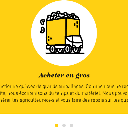
Manger de saison
c'est la nature qui détermine quand vous recevez votre co
 que les produits soient mûrs et prêts pour l’expédition. Vot
écompensée car les fruits et légumes sont alors pleins de s