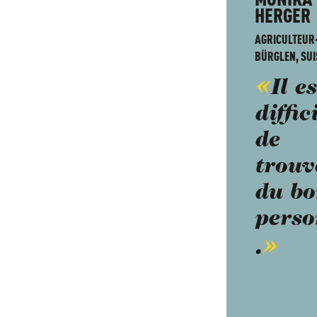
HERGER
AGRICULTEUR·
BÜRGLEN, SUI
Il es
diffic
de
trouv
du bo
perso
.