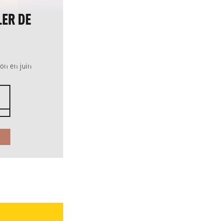
LER DE
GRUYÈRE D'ECHARLENS
SUISSE, BIO
Arrivée de la livraison : octobre
on en juin
84
3
CHF
kg
CHF 28.00 / 1 kg
PRÉCOMMANDER