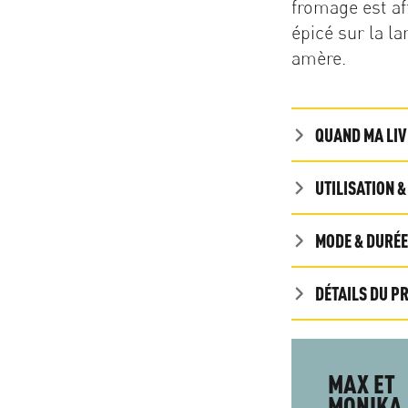
fromage est af
épicé sur la la
amère.
QUAND MA LIV
UTILISATION 
MODE & DURÉE
DÉTAILS DU P
MAX ET
MONIKA