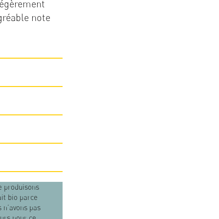
 légèrement
agréable note
e produisons
ait bio parce
 n’avons pas
urs pour ce