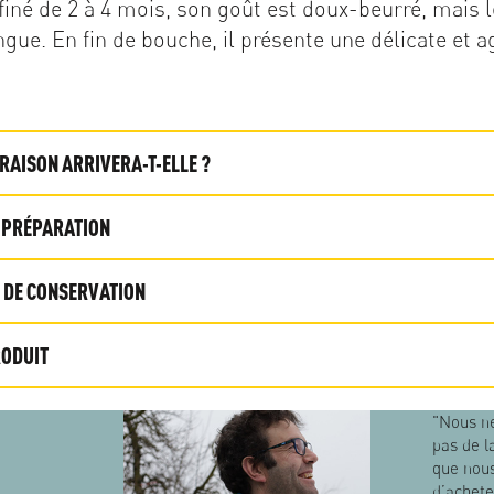
finé de 2 à 4 mois, son goût est doux-beurré, mais
ngue. En fin de bouche, il présente une délicate et 
RAISON ARRIVERA-T-ELLE ?
& PRÉPARATION
 DE CONSERVATION
RODUIT
"Nous n
pas de l
que nous
d’achete