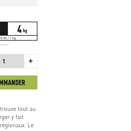
4
kg
5.00 / 1 kg
t en sus
+
1
OMMANDER
trouve tout au
ger y fait
régionaux. Le