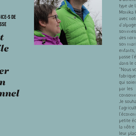
type de l
Monika 
ICE·S DE
avec not
SSE
d’alpage
sommes 
t
des norm
son mari
ile
enfants, 
passe l’
dans le 
"Nous v
er
fabrique
n
qui soie
par les
nnel
consomm
Je souha
l’agricul
l’économ
petite 
la nôtre
leur plac