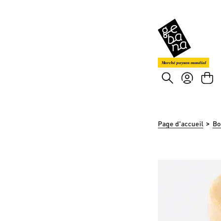
asser au contenu principal
Passer à la recherche
Marché paysan mondial
>
Page d'accueil
Bo
Ignorer la galerie