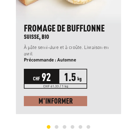
FROMAGE DE BUFFLONNE
SUISSE, BIO
À pâte semi-dure et à croûte. Livraison en
avril
Précommande : Automne
92
1.5
CHF
kg
CHF 61.33 / 1 kg
M'INFORMER