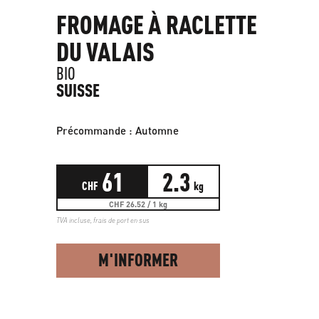
FROMAGE À RACLETTE
DU VALAIS
BIO
SUISSE
Précommande : Automne
61
2.3
CHF
kg
CHF 26.52 / 1 kg
TVA incluse,
frais de port en sus
M'INFORMER