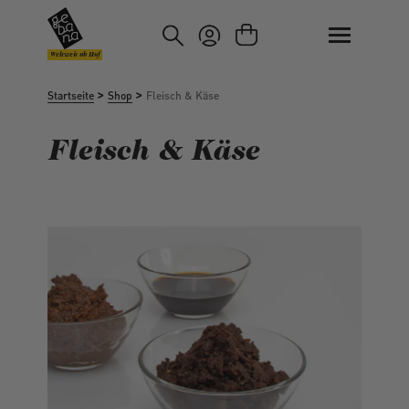
um Hauptinhalt springen
Zur Suche springen
Weltweit ab Hof
>
>
Startseite
Shop
Fleisch & Käse
Fleisch & Käse