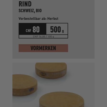
RIND
SCHWEIZ, BIO
Vorbestellbar ab: Herbst
80
500
CHF
g
CHF 16.00 / 100 g
VORMERKEN