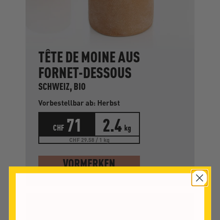
TÊTE DE MOINE AUS
FORNET-DESSOUS
SCHWEIZ, BIO
Vorbestellbar ab: Herbst
71
2.4
CHF
kg
CHF 29.58 / 1 kg
VORMERKEN