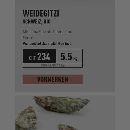
WEIDEGITZI
SCHWEIZ, BIO
Mischpaket mit Leber und
Niere
Vorbestellbar ab: Herbst
234
5.5
CHF
kg
CHF 42.55 / 1 kg
VORMERKEN