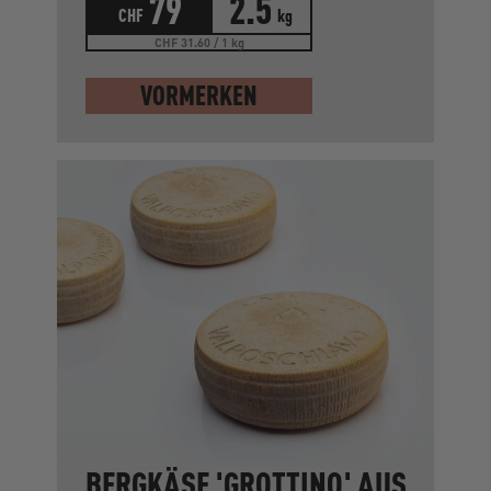
79
2.5
CHF
kg
CHF 31.60 / 1 kg
VORMERKEN
BERGKÄSE 'GROTTINO' AUS