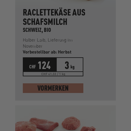
RACLETTEKÄSE AUS
SCHAFSMILCH
SCHWEIZ, BIO
Halber Laib, Lieferung im
November
Vorbestellbar ab: Herbst
124
3
CHF
kg
CHF 41.33 / 1 kg
VORMERKEN