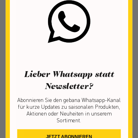
WALLISER RACLETTEKÄSE
Lieber Whatsapp statt
SCHWEIZ, BIO
Newsletter?
Vorbestellbar ab: Herbst
Abonnieren Sie den gebana Whatsapp-Kanal
61
2.3
für kurze Updates zu saisonalen Produkten,
CHF
kg
Aktionen oder Neuheiten in unserem
CHF 26.52 / 1 kg
Sortiment.
VORMERKEN
JETZT ABONNIEREN