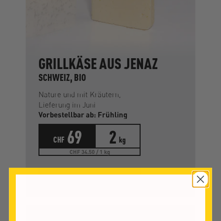
GRILLKÄSE AUS JENAZ
SCHWEIZ, BIO
Nature und mit Kräutern,
Lieferung im Juni
Vorbestellbar ab: Frühling
69
2
CHF
kg
CHF 34.50 / 1 kg
VORMERKEN