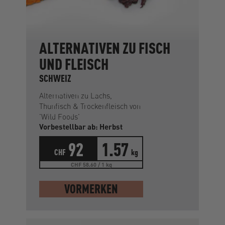
ALTERNATIVEN ZU FISCH
UND FLEISCH
SCHWEIZ
Alternativen zu Lachs,
Thunfisch & Trockenfleisch von
'Wild Foods'
Vorbestellbar ab: Herbst
92
1.57
CHF
kg
CHF 58.60 / 1 kg
VORMERKEN