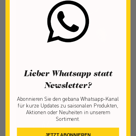
Lieber Whatsapp statt
HIRTENKÄSE
Newsletter?
SCHWEIZ
Abonnieren Sie den gebana Whatsapp-Kanal
Nach griechischer Art,
für kurze Updates zu saisonalen Produkten,
Lieferung am 24.06.2026
Vorbestellbar ab: Frühling
Aktionen oder Neuheiten in unserem
Sortiment.
64
1.3
CHF
kg
CHF 49.23 / 1 kg
JETZT ABONNIEREN