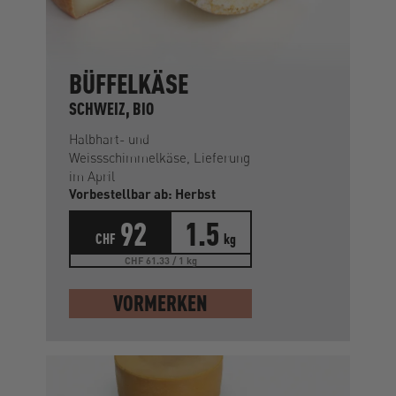
BÜFFELKÄSE
SCHWEIZ, BIO
Halbhart- und
Weissschimmelkäse, Lieferung
im April
Vorbestellbar ab: Herbst
92
1.5
CHF
kg
CHF 61.33 / 1 kg
VORMERKEN