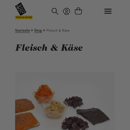
um Hauptinhalt springen
Zur Suche springen
Weltweit ab Hof
>
>
Startseite
Shop
Fleisch & Käse
Fleisch & Käse