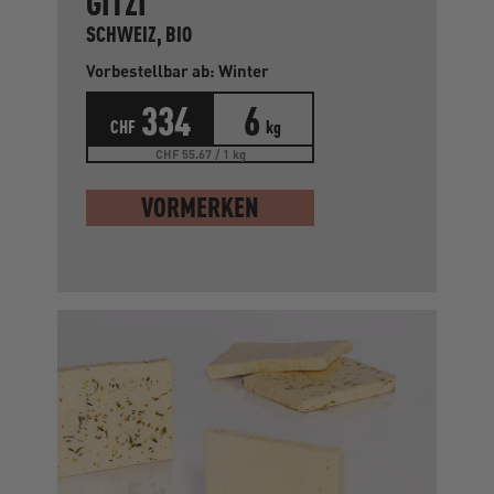
GITZI
SCHWEIZ, BIO
Vorbestellbar ab: Winter
334
6
CHF
kg
CHF 55.67 / 1 kg
VORMERKEN