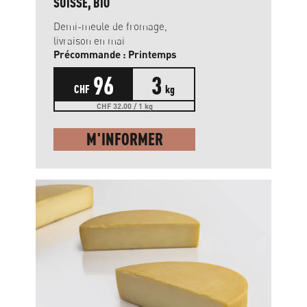
SUISSE, BIO
Demi-meule de fromage,
livraison en mai
Précommande : Printemps
96
3
CHF
kg
CHF 32.00 / 1 kg
M'INFORMER