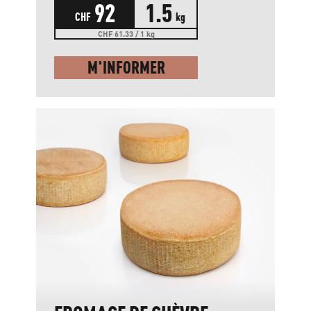
92
1.5
CHF
kg
CHF 61.33 / 1 kg
M'INFORMER