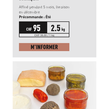
Affiné pendant 5 mois, livraison
en décembre
Précommande : Été
95
2.5
CHF
kg
CHF 38.00 / 1 kg
M'INFORMER