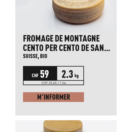
FROMAGE DE MONTAGNE
CENTO PER CENTO DE SAN
CARLO
SUISSE, BIO
59
2.3
CHF
kg
CHF 25.65 / 1 kg
M'INFORMER