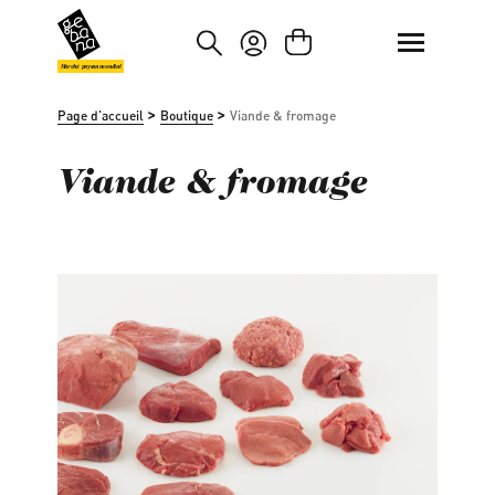
asser au contenu principal
Passer à la recherche
Marché paysan mondial
>
>
Page d'accueil
Boutique
Viande & fromage
Viande & fromage