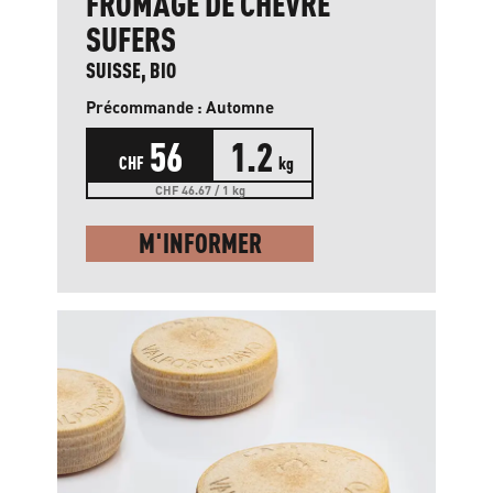
FROMAGE DE CHÈVRE
SUFERS
SUISSE, BIO
Précommande : Automne
56
1.2
CHF
kg
CHF 46.67 / 1 kg
M'INFORMER