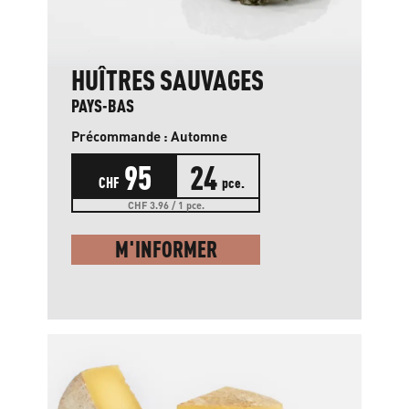
HUÎTRES SAUVAGES
PAYS-BAS
Précommande : Automne
95
24
CHF
pce.
CHF 3.96 / 1 pce.
M'INFORMER