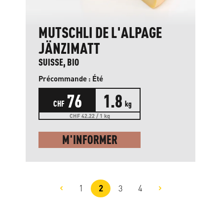
MUTSCHLI DE L'ALPAGE
JÄNZIMATT
SUISSE, BIO
Précommande : Été
76
1.8
CHF
kg
CHF 42.22 / 1 kg
M'INFORMER
1
2
3
4
Page
Page
Page
Page