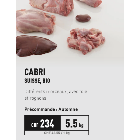
CABRI
SUISSE, BIO
Différents morceaux, avec foie
et rognons
Précommande : Automne
234
5.5
CHF
kg
CHF 42.55 / 1 kg