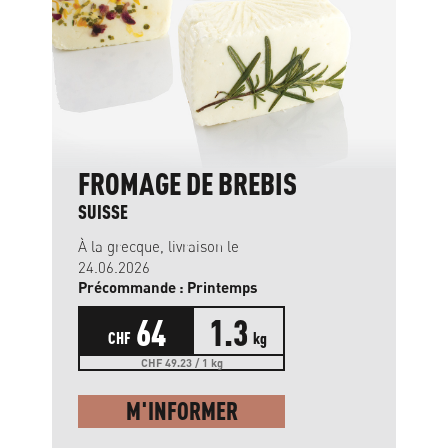
FROMAGE DE BREBIS
SUISSE
À la grecque, livraison le
24.06.2026
Précommande : Printemps
64
1.3
CHF
kg
CHF 49.23 / 1 kg
M'INFORMER