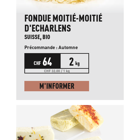
FONDUE MOITIÉ-MOITIÉ
D'ECHARLENS
SUISSE, BIO
Précommande : Automne
64
2
CHF
kg
CHF 32.00 / 1 kg
M'INFORMER