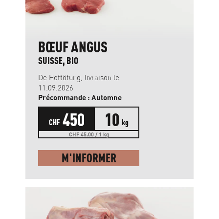
BŒUF ANGUS
SUISSE, BIO
De Hoftötung, livraison le
11.09.2026
Précommande : Automne
450
10
CHF
kg
CHF 45.00 / 1 kg
M'INFORMER